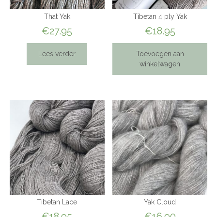
That Yak
Tibetan 4 ply Yak
€
27.95
€
18.95
Lees verder
Toevoegen aan
winkelwagen
Tibetan Lace
Yak Cloud
€
18.95
€
16.90