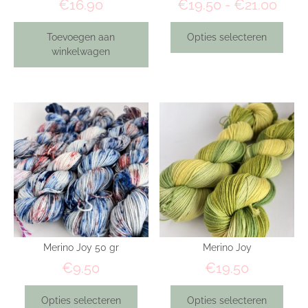
€
16.90
€
19.50
-
€
21.00
Toevoegen aan
Opties selecteren
winkelwagen
Merino Joy 50 gr
Merino Joy
€
9.50
€
19.50
Opties selecteren
Opties selecteren