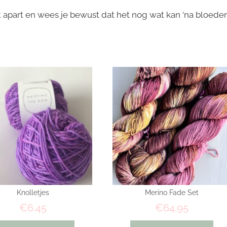
t apart en wees je bewust dat het nog wat kan ‘na bloeden
Knolletjes
Merino Fade Set
€
6.45
€
64.95