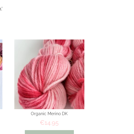
.’
Organic Merino DK
€
14.95