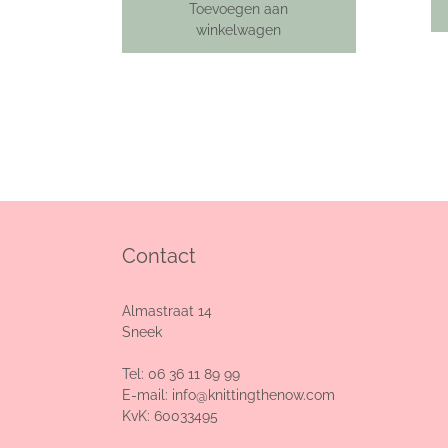
Toevoegen aan
winkelwagen
Contact
Almastraat 14
Sneek
Tel:
06 36 11 89 99
E-mail:
info@knittingthenow.com
KvK: 60033495