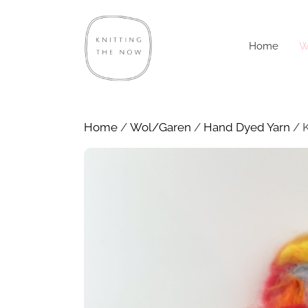
Home
W
Home
/
Wol/Garen
/
Hand Dyed Yarn
/ K