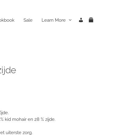
Mijn
Winkelmand
ookbook
Sale
Learn More
account
ijde
ijde.
 % kid mohair en 28 % zijde.
t uiterste zorg.