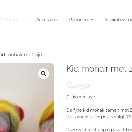
ol/Garen
Accessoires
Patronen
Inspiratie/L
id mohair met zijde
Kid mohair met z
€
27.50
Dit is een luxe.
De fijne kid mohair samen met Z
De samenstelling is als volgt, 72
Deze zachte streng is geverfd me