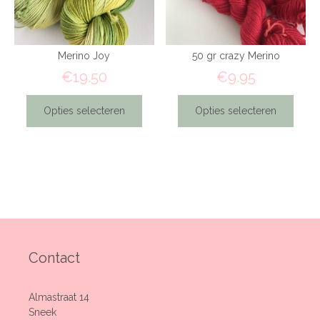
Merino Joy
50 gr crazy Merino
€
19.50
€
9.95
Opties selecteren
Opties selecteren
Contact
Almastraat 14
Sneek